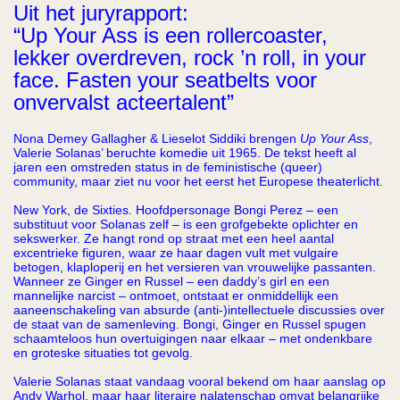
Uit het juryrapport:
“Up Your Ass is een rollercoaster,
lekker overdreven, rock ’n roll, in your
face. Fasten your seatbelts voor
onvervalst acteertalent”
Nona Demey Gallagher & Lieselot Siddiki brengen
Up Your Ass
,
Valerie Solanas’ beruchte komedie uit 1965. De tekst heeft al
jaren een omstreden status in de feministische (queer)
community, maar ziet nu voor het eerst het Europese theaterlicht.
New York, de Sixties. Hoofdpersonage Bongi Perez – een
substituut voor Solanas zelf – is een grofgebekte oplichter en
sekswerker. Ze hangt rond op straat met een heel aantal
excentrieke figuren, waar ze haar dagen vult met vulgaire
betogen, klaploperij en het versieren van vrouwelijke passanten.
Wanneer ze Ginger en Russel – een daddy’s girl en een
mannelijke narcist – ontmoet, ontstaat er onmiddellijk een
aaneenschakeling van absurde (anti-)intellectuele discussies over
de staat van de samenleving. Bongi, Ginger en Russel spugen
schaamteloos hun overtuigingen naar elkaar – met ondenkbare
en groteske situaties tot gevolg.
Valerie Solanas staat vandaag vooral bekend om haar aanslag op
Andy Warhol, maar haar literaire nalatenschap omvat belangrijke