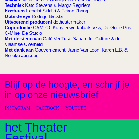
Techniek
Kato Stevens & Margy Regniers
Kostuum
Lieselot Siddiki & Feiran Zhang
Outside eye
Rodrigo Batista
Uitvoerend producent
detheatermaker
Coproductie
CAMPO, Kunstenwerkplaats vzw, De Grote Post,
C-Mine, De Studio
Met de steun van
Café VenTura, Sabam for Culture & de
Vlaamse Overheid
Met dank aan
Gouvernement, Jarne Van Loon, Karen L.B. &
Nelleke Janssen
Blijf op de hoogte, en schrijf je
in op onze nieuwsbrief
INSTAGRAM
FACEBOOK
YOUTUBE
het Theater
Festival