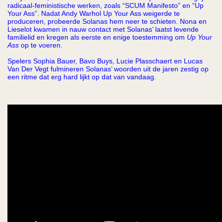
radicaal-feministische werken, zoals “SCUM Manifesto” en “Up
Your Ass”. Nadat Andy Warhol Up Your Ass weigerde te
produceren, probeerde Solanas hem neer te schieten. Nona en
Lieselot kwamen in nauw contact met Solanas’ laatst levende
familielid en kregen als eerste en enige toestemming om
Up Your
Ass
op te voeren.
Spelers Sophia Bauer, Bavo Buys, Lucie Plasschaert en Lucas
Van Der Vegt fulmineren Solanas’ woorden uit de jaren zestig op
een ritme dat erg hard lijkt op dat van vandaag.