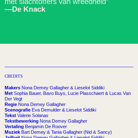
met slachtoffers van wreedheid”
—De Knack
CREDITS
Makers
Nona Demey Gallagher & Lieselot Siddiki
Met
Sophia Bauer, Bavo Buys, Lucie Plasschaert & Lucas Van
Der Vegt
Regie
Nona Demey Gallagher
Scenografie
Eva Demulder & Lieselot Siddiki
Tekst
Valerie Solanas
Tekstbewerking
Nona Demey Gallagher
Vertaling
Benjamin De Roover
Muziek
Bart Demey & Tania Gallagher (Nid & Sancy)
Jailbait
Nona Demey Gallagher & Lieselot Siddiki