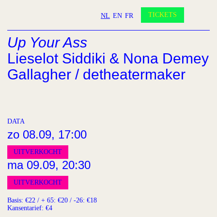
Partners
Vrienden worden?
TICKETS
NL
EN
FR
Contact
Up Your Ass
INSTAGRAM
FACEBOOK
YOUTUBE
Lieselot Siddiki & Nona Demey
Gallagher / detheatermaker
© Helena Verheye
© Helena Verheye
© Helena Verheye
© Helena Verheye
1
/4
DATA
zo 08.09, 17:00
UITVERKOCHT
ma 09.09, 20:30
UITVERKOCHT
Basis: €22 / + 65: €20 / -26: €18
Kansentarief: €4