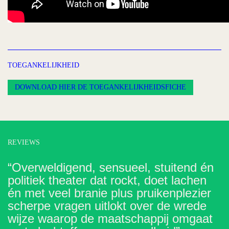
TOEGANKELIJKHEID
DOWNLOAD HIER DE TOEGANKELIJKHEIDSFICHE
REVIEWS
“Overweldigend, sensueel, stuitend én
politiek theater dat rockt, doet lachen
én met veel branie plus pruikenplezier
scherpe vragen uitlokt over de wrede
wijze waarop de maatschappij omgaat