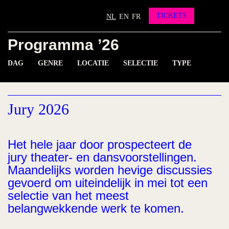
Partners
Vrienden worden?
TICKETS
NL
EN
FR
Contact
Programma ’26
INSTAGRAM
FACEBOOK
YOUTUBE
DAG
GENRE
LOCATIE
SELECTIE
TYPE
Jury 2026
Het hele jaar door prospecteert de
jury theater- en dansvoorstellingen.
Maandelijks worden hevige discussies
gevoerd om uiteindelijk in mei tot een
selectie van het meest
belangwekkende werk te komen.