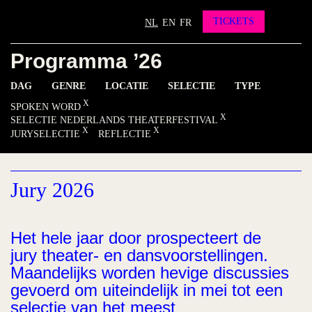
Partners
Vrienden worden?
TICKETS
NL
EN
FR
Contact
Programma ’26
INSTAGRAM
FACEBOOK
YOUTUBE
DAG
GENRE
LOCATIE
SELECTIE
TYPE
SPOKEN WORD
SELECTIE NEDERLANDS THEATERFESTIVAL
JURYSELECTIE
REFLECTIE
Jury 2026
Het hele jaar door prospecteert de
jury theater- en dansvoorstellingen.
Maandelijks worden hevige discussies
gevoerd om uiteindelijk in mei tot een
selectie van het meest