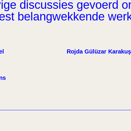
ge discussies gevoerd om 
eest belangwekkende wer
el
Rojda Gülüzar Karakuş
ens