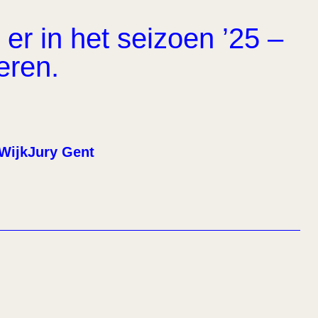
er in het seizoen ’25 –
eren.
WijkJury Gent