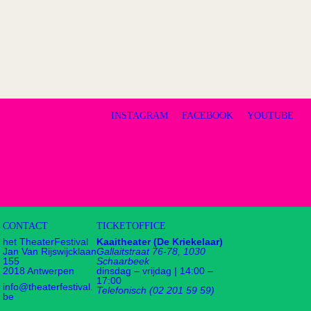
INSTAGRAM
FACEBOOK
YOUTUBE
CONTACT
TICKETOFFICE
het TheaterFestival
Kaaitheater (De Kriekelaar)
Jan Van Rijswijcklaan
Gallaitstraat 76-78, 1030
155
Schaarbeek
2018 Antwerpen
dinsdag – vrijdag | 14:00 –
17:00
info@theaterfestival.
Telefonisch (02 201 59 59)
be