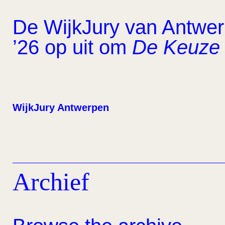
De WijkJury van Antwerp
’26 op uit om
De Keuze 
WijkJury Antwerpen
Archief