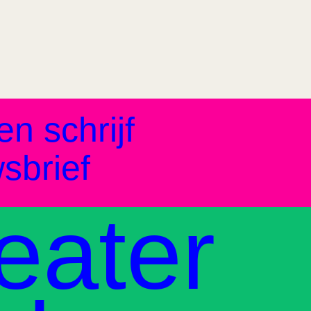
en schrijf
sbrief
eater