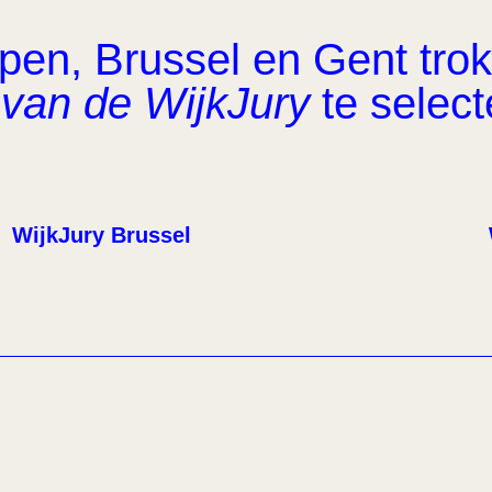
en, Brussel en Gent trok 
van de WijkJury
te select
WijkJury Brussel