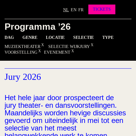
Partners
Vrienden worden?
TICKETS
NL
EN
FR
Contact
Programma ’26
INSTAGRAM
FACEBOOK
YOUTUBE
DAG
GENRE
LOCATIE
SELECTIE
TYPE
MUZIEKTHEATER
SELECTIE WIJKJURY
VOORSTELLING
EVENEMENT
Jury 2026
Het hele jaar door prospecteert de
jury theater- en dansvoorstellingen.
Maandelijks worden hevige discussies
gevoerd om uiteindelijk in mei tot een
selectie van het meest
belangwekkende werk te komen.