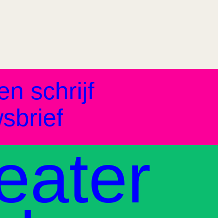
en schrijf
sbrief
eater