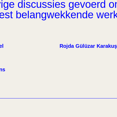
ge discussies gevoerd om 
eest belangwekkende wer
el
Rojda Gülüzar Karakuş
ens