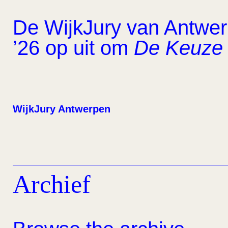
De WijkJury van Antwerp
’26 op uit om
De Keuze 
WijkJury Antwerpen
Archief