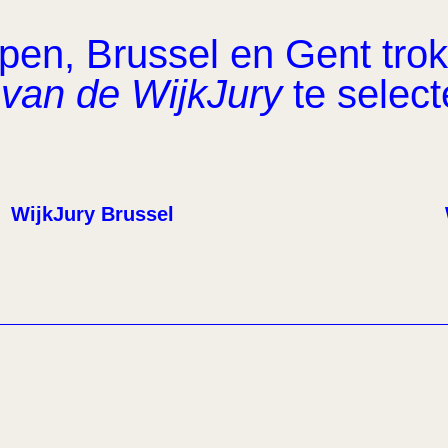
en, Brussel en Gent trok 
van de WijkJury
te select
WijkJury Brussel