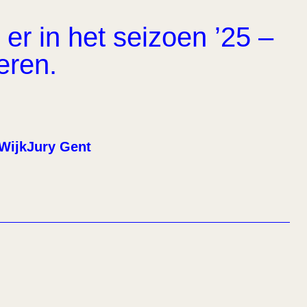
er in het seizoen ’25 –
eren.
WijkJury Gent