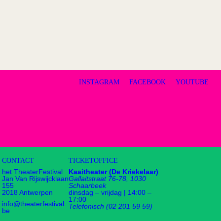
INSTAGRAM
FACEBOOK
YOUTUBE
CONTACT
TICKETOFFICE
het TheaterFestival
Kaaitheater (De Kriekelaar)
Jan Van Rijswijcklaan
Gallaitstraat 76-78, 1030
155
Schaarbeek
2018 Antwerpen
dinsdag – vrijdag | 14:00 –
17:00
info@theaterfestival.
Telefonisch (02 201 59 59)
be