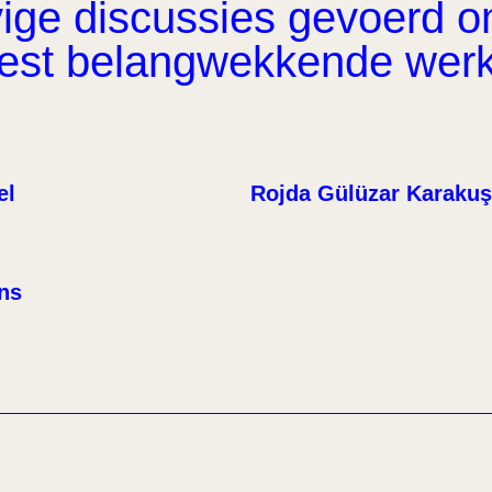
ge discussies gevoerd om 
eest belangwekkende wer
el
Rojda Gülüzar Karakuş
ens