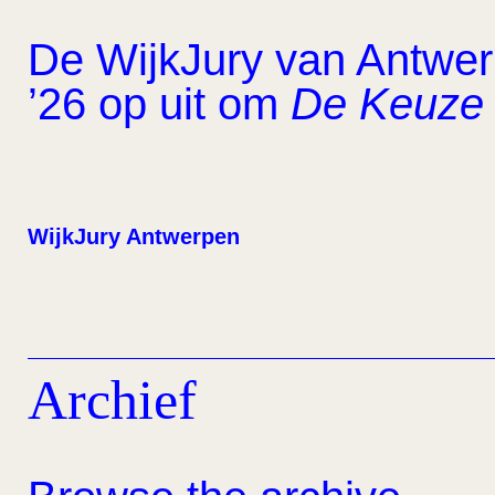
De WijkJury van Antwerp
’26 op uit om
De Keuze 
WijkJury Antwerpen
Archief