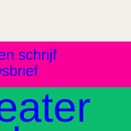
en schrijf
sbrief
eater