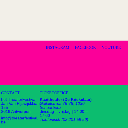
INSTAGRAM
FACEBOOK
YOUTUBE
CONTACT
TICKETOFFICE
het TheaterFestival
Kaaitheater (De Kriekelaar)
Jan Van Rijswijcklaan
Gallaitstraat 76-78, 1030
155
Schaarbeek
2018 Antwerpen
dinsdag – vrijdag | 14:00 –
17:00
info@theaterfestival.
Telefonisch (02 201 59 59)
be