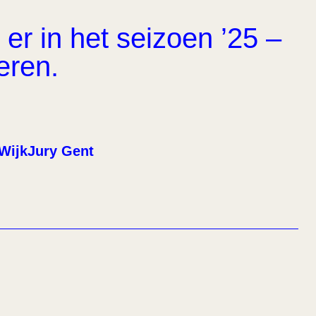
er in het seizoen ’25 –
eren.
WijkJury Gent