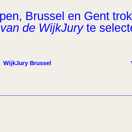
en, Brussel en Gent trok 
van de WijkJury
te select
WijkJury Brussel