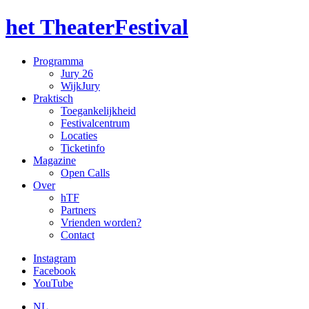
het TheaterFestival
Programma
Jury 26
WijkJury
Praktisch
Toegankelijkheid
Festivalcentrum
Locaties
Ticketinfo
Magazine
Open Calls
Over
hTF
Partners
Vrienden worden?
Contact
Instagram
Facebook
YouTube
NL