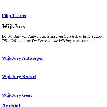
Filip Tielens
WijkJury
De WijkJury van Antwerpen, Brussel en Gent trok er in het seizoen
’25 – ’26 op uit om
De Keuze van de WijkJury
te selecteren.
WijkJury Antwerpen
WijkJury Brussel
WijkJury Gent
Archief