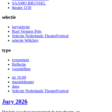
SAAMO BRUSSEL
theater 1150
selectie
juryselectie
Roel Verniers Prijs
Selectie Nederlands TheaterFestival
selectie WijkJury
type
evenement
Reflectie
voorstelling
do 10.09
muziektheater
dans
Selectie Nederlands TheaterFestival
Jury 2026
Het hele jaar door prospecteert de jury theater- en