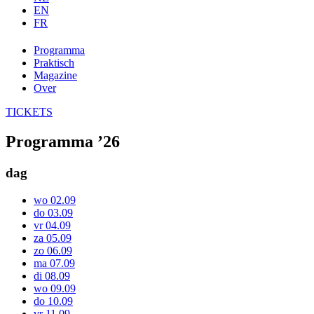
EN
FR
Programma
Praktisch
Magazine
Over
TICKETS
Programma ’26
dag
wo 02.09
do 03.09
vr 04.09
za 05.09
zo 06.09
ma 07.09
di 08.09
wo 09.09
do 10.09
vr 11.09