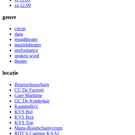
za 12.09
genre
circus
dans
jeugdtheater
muziektheater
performance
spoken word
theater
locatie
Beursschouwburg
CC De Factorij
Gare Maritime
GC De Kriekelaar
Kaaistudio's
KVS Bol
KVS Box
KVS Top
Maria-Boodschaplyceum
RITCS Campus KAAI