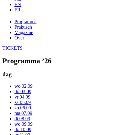
EN
FR
Programma
Praktisch
Magazine
Over
TICKETS
Programma ’26
dag
wo 02.09
do 03.09
vr 04.09
za 05.09
zo 06.09
ma 07.09
di 08.09
wo 09.09
do 10.09
vr 11.09