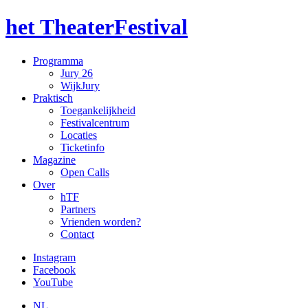
het TheaterFestival
Programma
Jury 26
WijkJury
Praktisch
Toegankelijkheid
Festivalcentrum
Locaties
Ticketinfo
Magazine
Open Calls
Over
hTF
Partners
Vrienden worden?
Contact
Instagram
Facebook
YouTube
NL