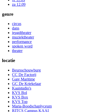
za 12.09
genre
circus
dans
jeugdtheater
muziektheater
performance
spoken word
theater
locatie
Beursschouwburg
CC De Factorij
Gare Maritime
GC De Kriekelaar
Kaaistudio's
KVS Bol
KVS Box
KVS Top
Maria-Boodschaplyceum
RITCS Campus KAAI