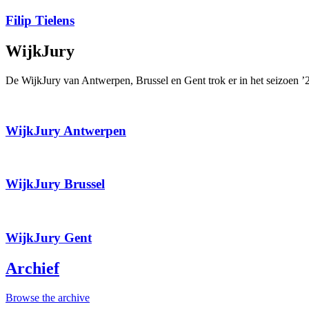
Filip Tielens
WijkJury
De WijkJury van Antwerpen, Brussel en Gent trok er in het seizoen ’
WijkJury Antwerpen
WijkJury Brussel
WijkJury Gent
Archief
Browse the archive