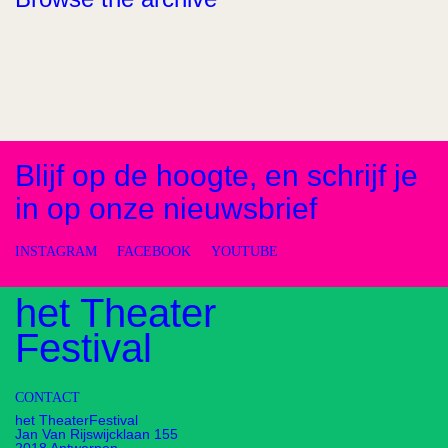
Blijf op de hoogte, en schrijf je
in op onze nieuwsbrief
INSTAGRAM
FACEBOOK
YOUTUBE
het Theater
Festival
CONTACT
het TheaterFestival
Jan Van Rijswijcklaan 155
2018 Antwerpen