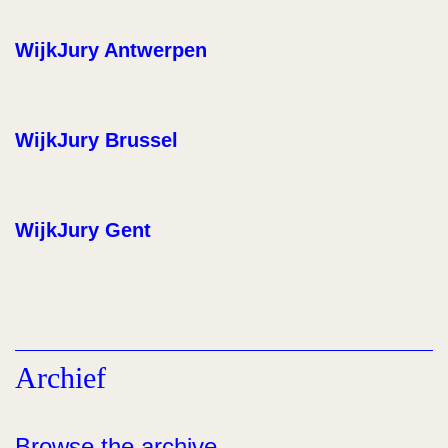
WijkJury Antwerpen
WijkJury Brussel
WijkJury Gent
Archief
Browse the archive