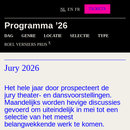
Partners
Vrienden worden?
TICKETS
NL
EN
FR
Contact
Programma ’26
INSTAGRAM
FACEBOOK
YOUTUBE
DAG
GENRE
LOCATIE
SELECTIE
TYPE
ROEL VERNIERS PRIJS
Jury 2026
Het hele jaar door prospecteert de
jury theater- en dansvoorstellingen.
Maandelijks worden hevige discussies
gevoerd om uiteindelijk in mei tot een
selectie van het meest
belangwekkende werk te komen.