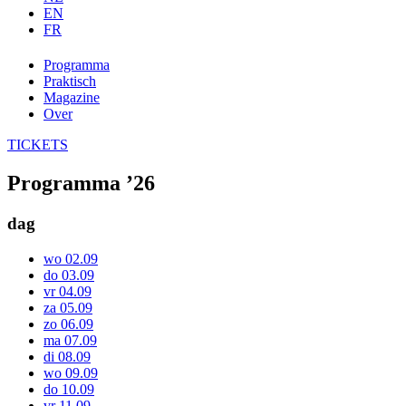
EN
FR
Programma
Praktisch
Magazine
Over
TICKETS
Programma ’26
dag
wo 02.09
do 03.09
vr 04.09
za 05.09
zo 06.09
ma 07.09
di 08.09
wo 09.09
do 10.09
vr 11.09