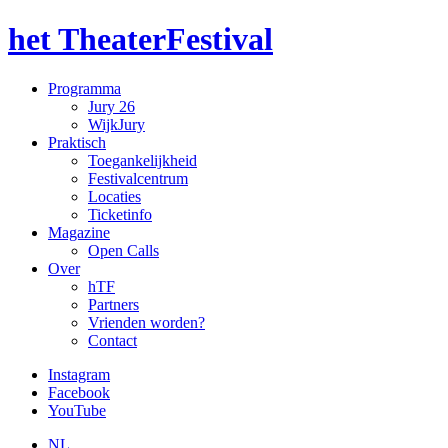
het TheaterFestival
Programma
Jury 26
WijkJury
Praktisch
Toegankelijkheid
Festivalcentrum
Locaties
Ticketinfo
Magazine
Open Calls
Over
hTF
Partners
Vrienden worden?
Contact
Instagram
Facebook
YouTube
NL