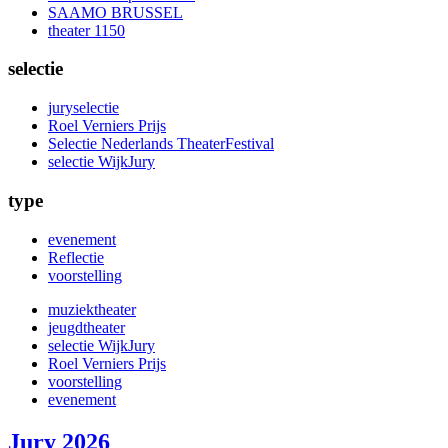
SAAMO BRUSSEL
theater 1150
selectie
juryselectie
Roel Verniers Prijs
Selectie Nederlands TheaterFestival
selectie WijkJury
type
evenement
Reflectie
voorstelling
muziektheater
jeugdtheater
selectie WijkJury
Roel Verniers Prijs
voorstelling
evenement
Jury 2026