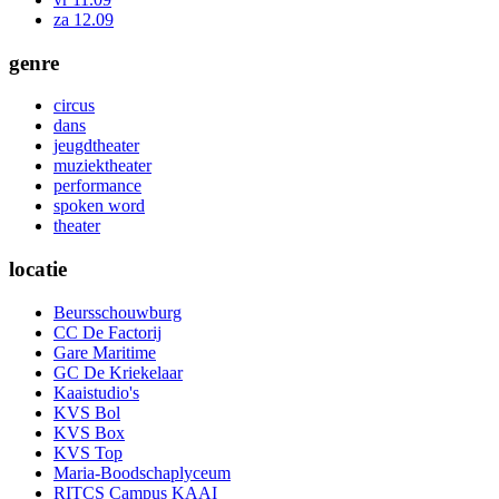
za 12.09
genre
circus
dans
jeugdtheater
muziektheater
performance
spoken word
theater
locatie
Beursschouwburg
CC De Factorij
Gare Maritime
GC De Kriekelaar
Kaaistudio's
KVS Bol
KVS Box
KVS Top
Maria-Boodschaplyceum
RITCS Campus KAAI