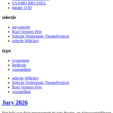
SAAMO BRUSSEL
theater 1150
selectie
juryselectie
Roel Verniers Prijs
Selectie Nederlands TheaterFestival
selectie WijkJury
type
evenement
Reflectie
voorstelling
selectie WijkJury
Selectie Nederlands TheaterFestival
Roel Verniers Prijs
voorstelling
Jury 2026
Het hele jaar door prospecteert de jury theater- en dansvoorstelling