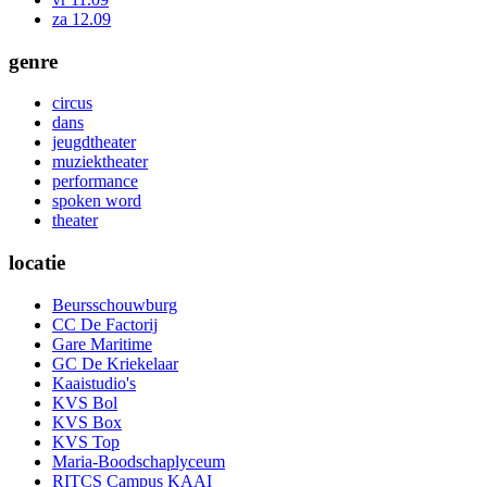
za 12.09
genre
circus
dans
jeugdtheater
muziektheater
performance
spoken word
theater
locatie
Beursschouwburg
CC De Factorij
Gare Maritime
GC De Kriekelaar
Kaaistudio's
KVS Bol
KVS Box
KVS Top
Maria-Boodschaplyceum
RITCS Campus KAAI