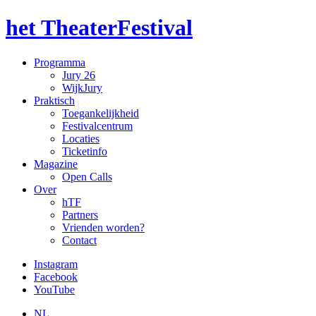
het TheaterFestival
Programma
Jury 26
WijkJury
Praktisch
Toegankelijkheid
Festivalcentrum
Locaties
Ticketinfo
Magazine
Open Calls
Over
hTF
Partners
Vrienden worden?
Contact
Instagram
Facebook
YouTube
NL