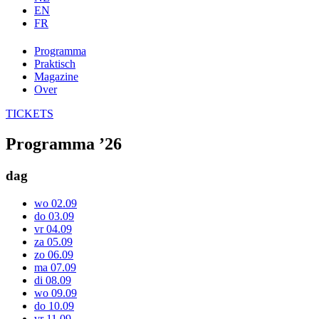
EN
FR
Programma
Praktisch
Magazine
Over
TICKETS
Programma ’26
dag
wo 02.09
do 03.09
vr 04.09
za 05.09
zo 06.09
ma 07.09
di 08.09
wo 09.09
do 10.09
vr 11.09