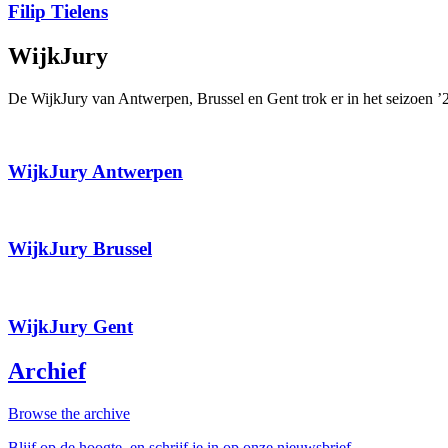
Filip Tielens
WijkJury
De WijkJury van Antwerpen, Brussel en Gent trok er in het seizoen ’
WijkJury Antwerpen
WijkJury Brussel
WijkJury Gent
Archief
Browse the archive
Blijf op de hoogte, en schrijf je in op onze nieuwsbrief