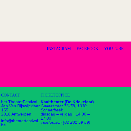
INSTAGRAM
FACEBOOK
YOUTUBE
CONTACT
TICKETOFFICE
het TheaterFestival
Kaaitheater (De Kriekelaar)
Jan Van Rijswijcklaan
Gallaitstraat 76-78, 1030
155
Schaarbeek
2018 Antwerpen
dinsdag – vrijdag | 14:00 –
17:00
info@theaterfestival.
Telefonisch (02 201 59 59)
be