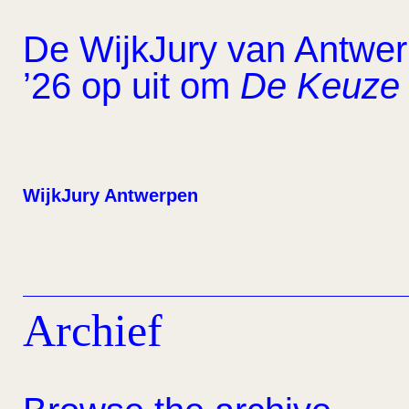
De WijkJury van Antwerp
’26 op uit om
De Keuze 
WijkJury Antwerpen
Archief