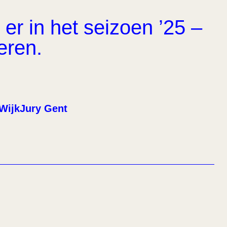
er in het seizoen ’25 –
eren.
WijkJury Gent