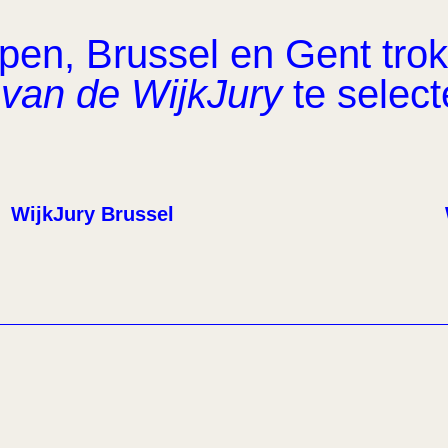
en, Brussel en Gent trok 
van de WijkJury
te select
WijkJury Brussel