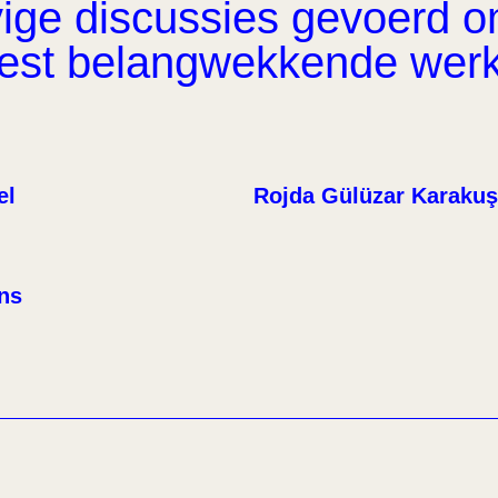
ge discussies gevoerd om 
eest belangwekkende wer
el
Rojda Gülüzar Karakuş
ens