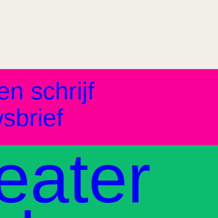
en schrijf
sbrief
eater