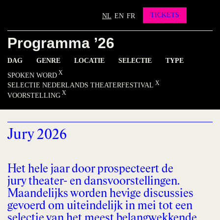
Partners
Vrienden worden?
TICKETS
NL
EN
FR
Contact
Programma ’26
INSTAGRAM
FACEBOOK
YOUTUBE
DAG
GENRE
LOCATIE
SELECTIE
TYPE
SPOKEN WORD
SELECTIE NEDERLANDS THEATERFESTIVAL
VOORSTELLING
Jury 2026
Het hele jaar door prospecteert de
jury theater- en dansvoorstellingen.
Maandelijks worden hevige discussies
gevoerd om uiteindelijk in mei tot een
selectie van het meest belangwekkende