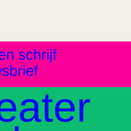
en schrijf
sbrief
eater