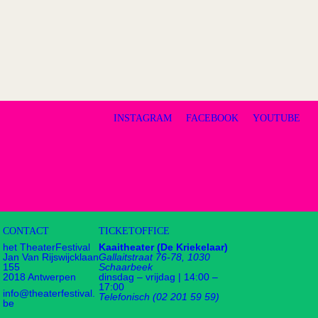
INSTAGRAM
FACEBOOK
YOUTUBE
CONTACT
TICKETOFFICE
het TheaterFestival
Kaaitheater (De Kriekelaar)
Jan Van Rijswijcklaan
Gallaitstraat 76-78, 1030
155
Schaarbeek
2018 Antwerpen
dinsdag – vrijdag | 14:00 –
17:00
info@theaterfestival.
Telefonisch (02 201 59 59)
be