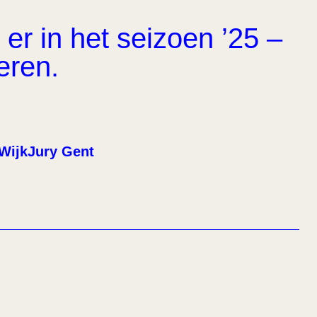
er in het seizoen ’25 –
eren.
WijkJury Gent