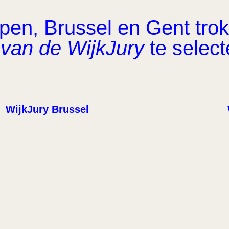
en, Brussel en Gent trok 
van de WijkJury
te select
WijkJury Brussel