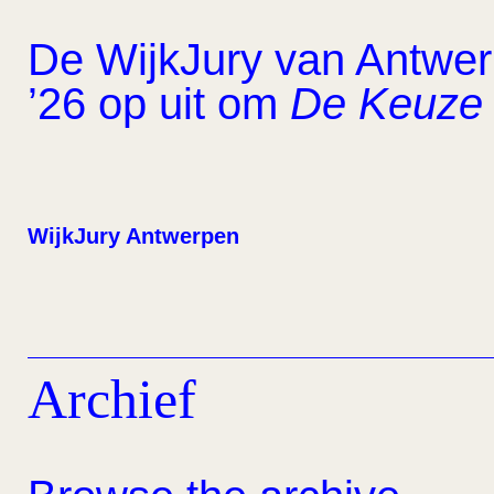
De WijkJury van Antwerp
’26 op uit om
De Keuze 
WijkJury Antwerpen
Archief