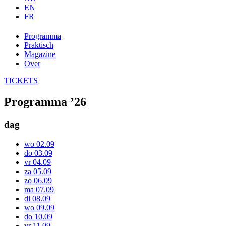
EN
FR
Programma
Praktisch
Magazine
Over
TICKETS
Programma ’26
dag
wo 02.09
do 03.09
vr 04.09
za 05.09
zo 06.09
ma 07.09
di 08.09
wo 09.09
do 10.09
vr 11.09