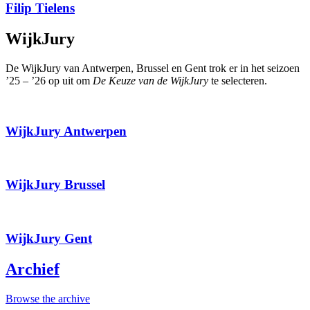
Filip Tielens
WijkJury
De WijkJury van Antwerpen, Brussel en Gent trok er in het seizoen
’25 – ’26 op uit om
De Keuze van de WijkJury
te selecteren.
WijkJury Antwerpen
WijkJury Brussel
WijkJury Gent
Archief
Browse the archive