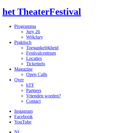
het TheaterFestival
Programma
Jury 26
WijkJury
Praktisch
Toegankelijkheid
Festivalcentrum
Locaties
Ticketinfo
Magazine
Open Calls
Over
hTF
Partners
Vrienden worden?
Contact
Instagram
Facebook
YouTube
NL