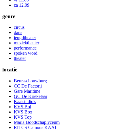
za 12.09
genre
circus
dans
jeugdtheater
muziektheater
performance
spoken word
theater
locatie
Beursschouwburg
CC De Factorij
Gare Maritime
GC De Kriekelaar
Kaaistudio's
KVS Bol
KVS Box
KVS Top
Maria-Boodschaplyceum
RITCS Campus KAAI