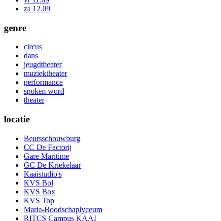
za 12.09
genre
circus
dans
jeugdtheater
muziektheater
performance
spoken word
theater
locatie
Beursschouwburg
CC De Factorij
Gare Maritime
GC De Kriekelaar
Kaaistudio's
KVS Bol
KVS Box
KVS Top
Maria-Boodschaplyceum
RITCS Campus KAAI