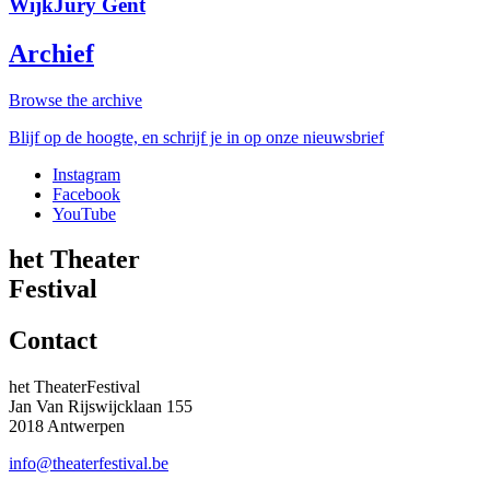
WijkJury Gent
Archief
Browse the archive
Blijf op de hoogte, en schrijf je in op onze nieuwsbrief
Instagram
Facebook
YouTube
het Theater
Festival
Contact
het TheaterFestival
Jan Van Rijswijcklaan 155
2018 Antwerpen
info@theaterfestival.be