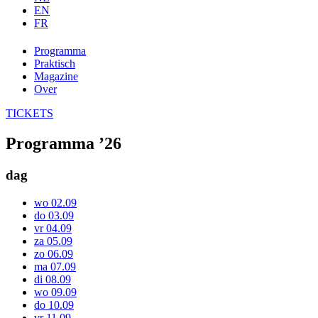
EN
FR
Programma
Praktisch
Magazine
Over
TICKETS
Programma ’26
dag
wo 02.09
do 03.09
vr 04.09
za 05.09
zo 06.09
ma 07.09
di 08.09
wo 09.09
do 10.09
vr 11.09