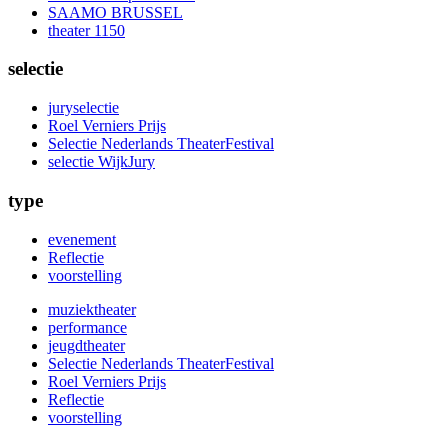
SAAMO BRUSSEL
theater 1150
selectie
juryselectie
Roel Verniers Prijs
Selectie Nederlands TheaterFestival
selectie WijkJury
type
evenement
Reflectie
voorstelling
muziektheater
performance
jeugdtheater
Selectie Nederlands TheaterFestival
Roel Verniers Prijs
Reflectie
voorstelling