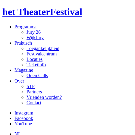
het TheaterFestival
Programma
Jury 26
WijkJury
Praktisch
Toegankelijkheid
Festivalcentrum
Locaties
Ticketinfo
Magazine
Open Calls
Over
hTF
Partners
Vrienden worden?
Contact
Instagram
Facebook
YouTube
NL