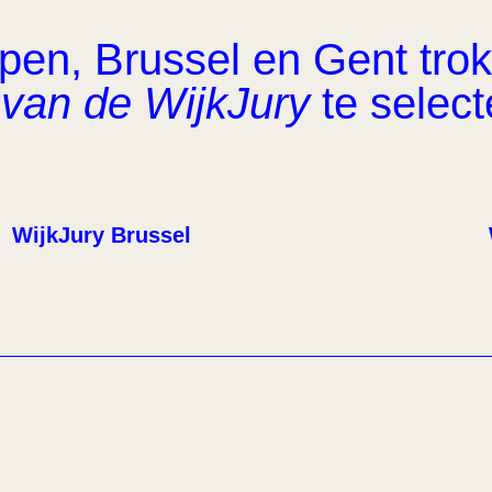
en, Brussel en Gent trok 
van de WijkJury
te select
WijkJury Brussel