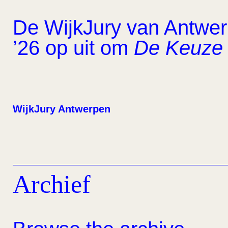
De WijkJury van Antwerp
’26 op uit om
De Keuze 
WijkJury Antwerpen
Archief