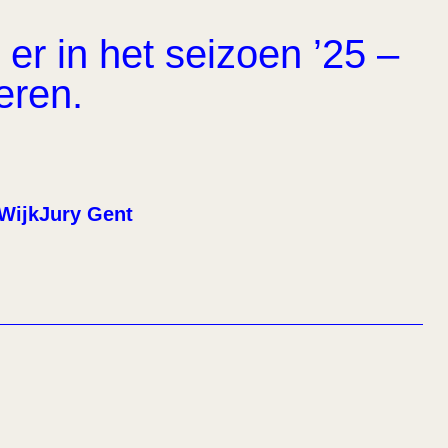
er in het seizoen ’25 –
eren.
WijkJury Gent