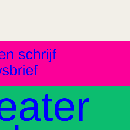
en schrijf
sbrief
eater