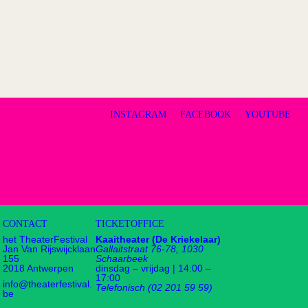
INSTAGRAM
FACEBOOK
YOUTUBE
CONTACT
TICKETOFFICE
het TheaterFestival
Kaaitheater (De Kriekelaar)
Jan Van Rijswijcklaan
Gallaitstraat 76-78, 1030
155
Schaarbeek
2018 Antwerpen
dinsdag – vrijdag | 14:00 –
17:00
info@theaterfestival.
Telefonisch (02 201 59 59)
be