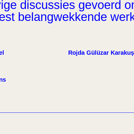
ge discussies gevoerd om 
eest belangwekkende wer
el
Rojda Gülüzar Karakuş
ens