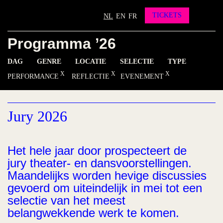
Partners
Vrienden worden?
TICKETS
NL
EN
FR
Contact
Programma ’26
INSTAGRAM
FACEBOOK
YOUTUBE
DAG
GENRE
LOCATIE
SELECTIE
TYPE
PERFORMANCE
REFLECTIE
EVENEMENT
Jury 2026
Het hele jaar door prospecteert de
jury theater- en dansvoorstellingen.
Maandelijks worden hevige discussies
gevoerd om uiteindelijk in mei tot een
selectie van het meest
belangwekkende werk te komen.