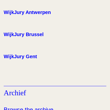
WijkJury Antwerpen
WijkJury Brussel
WijkJury Gent
Archief
Browse the archive