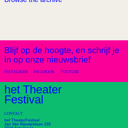
Blijf op de hoogte, en schrijf je
in op onze nieuwsbrief
INSTAGRAM
FACEBOOK
YOUTUBE
het Theater
Festival
CONTACT
het TheaterFestival
Jan Van Rijswijcklaan 155
2018 Antwerpen