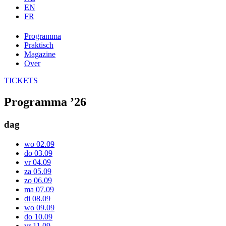
EN
FR
Programma
Praktisch
Magazine
Over
TICKETS
Programma ’26
dag
wo 02.09
do 03.09
vr 04.09
za 05.09
zo 06.09
ma 07.09
di 08.09
wo 09.09
do 10.09
vr 11.09