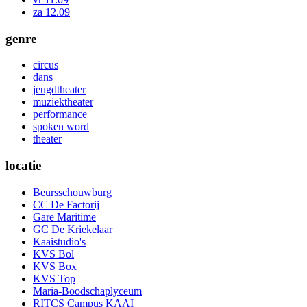
za 12.09
genre
circus
dans
jeugdtheater
muziektheater
performance
spoken word
theater
locatie
Beursschouwburg
CC De Factorij
Gare Maritime
GC De Kriekelaar
Kaaistudio's
KVS Bol
KVS Box
KVS Top
Maria-Boodschaplyceum
RITCS Campus KAAI