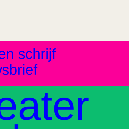
en schrijf
sbrief
eater