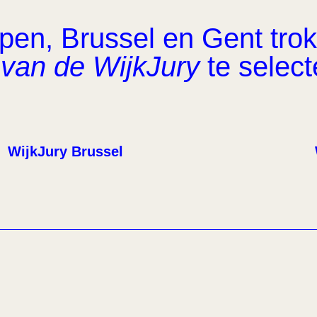
en, Brussel en Gent trok 
van de WijkJury
te select
WijkJury Brussel