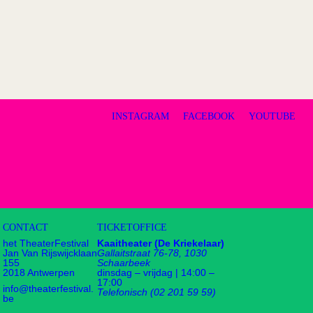
INSTAGRAM
FACEBOOK
YOUTUBE
CONTACT
TICKETOFFICE
het TheaterFestival
Kaaitheater (De Kriekelaar)
Jan Van Rijswijcklaan
Gallaitstraat 76-78, 1030
155
Schaarbeek
2018 Antwerpen
dinsdag – vrijdag | 14:00 –
17:00
info@theaterfestival.
Telefonisch (02 201 59 59)
be