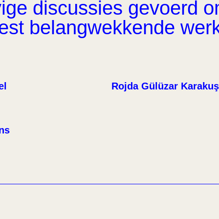
ge discussies gevoerd om 
eest belangwekkende wer
el
Rojda Gülüzar Karakuş
ens