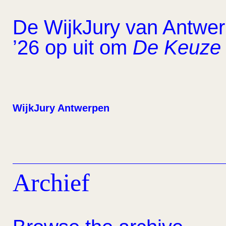
De WijkJury van Antwerp
’26 op uit om
De Keuze 
WijkJury Antwerpen
Archief