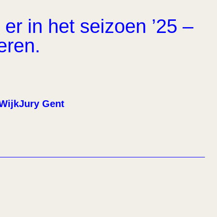
er in het seizoen ’25 –
eren.
WijkJury Gent