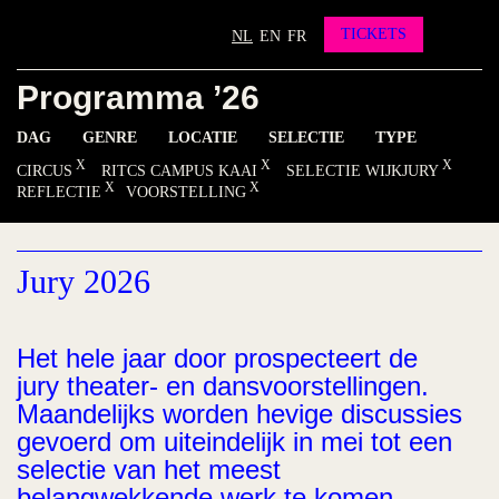
Partners
Vrienden worden?
TICKETS
NL
EN
FR
Contact
Programma ’26
INSTAGRAM
FACEBOOK
YOUTUBE
DAG
GENRE
LOCATIE
SELECTIE
TYPE
CIRCUS
RITCS CAMPUS KAAI
SELECTIE WIJKJURY
REFLECTIE
VOORSTELLING
Jury 2026
Het hele jaar door prospecteert de
jury theater- en dansvoorstellingen.
Maandelijks worden hevige discussies
gevoerd om uiteindelijk in mei tot een
selectie van het meest
belangwekkende werk te komen.