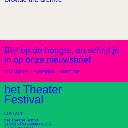
Blijf op de hoogte, en schrijf je
in op onze nieuwsbrief
INSTAGRAM
FACEBOOK
YOUTUBE
het Theater
Festival
CONTACT
het TheaterFestival
Jan Van Rijswijcklaan 155
2018 Antwerpen