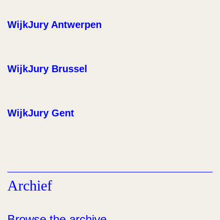
WijkJury Antwerpen
WijkJury Brussel
WijkJury Gent
Archief
Browse the archive