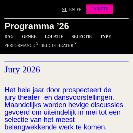
Partners
Vrienden worden?
TICKETS
NL
EN
FR
Contact
Programma ’26
INSTAGRAM
FACEBOOK
YOUTUBE
DAG
GENRE
LOCATIE
SELECTIE
TYPE
PERFORMANCE
JEUGDTHEATER
Jury 2026
Het hele jaar door prospecteert de
jury theater- en dansvoorstellingen.
Maandelijks worden hevige discussies
gevoerd om uiteindelijk in mei tot een
selectie van het meest
belangwekkende werk te komen.