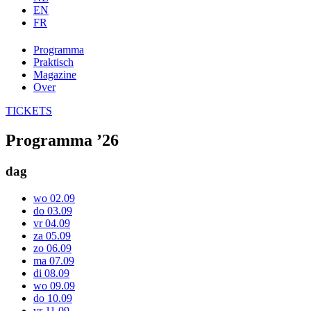
EN
FR
Programma
Praktisch
Magazine
Over
TICKETS
Programma ’26
dag
wo 02.09
do 03.09
vr 04.09
za 05.09
zo 06.09
ma 07.09
di 08.09
wo 09.09
do 10.09
vr 11.09