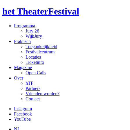
het TheaterFestival
Programma
Jury 26
WijkJury
Praktisch
Toegankelijkheid
Festivalcentrum
Locaties
Ticketinfo
Magazine
Open Calls
Over
hTF
Partners
Vrienden worden?
Contact
Instagram
Facebook
YouTube
NL