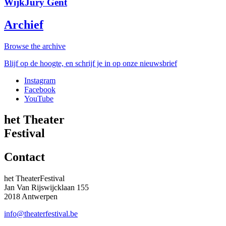
WijkJury Gent
Archief
Browse the archive
Blijf op de hoogte, en schrijf je in op onze nieuwsbrief
Instagram
Facebook
YouTube
het Theater
Festival
Contact
het TheaterFestival
Jan Van Rijswijcklaan 155
2018 Antwerpen
info@theaterfestival.be