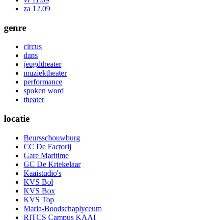
za 12.09
genre
circus
dans
jeugdtheater
muziektheater
performance
spoken word
theater
locatie
Beursschouwburg
CC De Factorij
Gare Maritime
GC De Kriekelaar
Kaaistudio's
KVS Bol
KVS Box
KVS Top
Maria-Boodschaplyceum
RITCS Campus KAAI