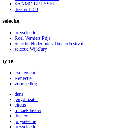
SAAMO BRUSSEL
theater 1150
selectie
juryselectie
Roel Verniers Prijs
Selectie Nederlands TheaterFestival
selectie WijkJury
type
evenement
Reflectie
voorstelling
dans
jeugdtheater
circus
muziektheater
theater
juryselectie
juryselectie