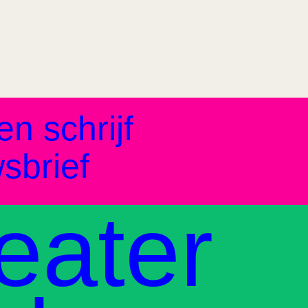
en schrijf
sbrief
eater