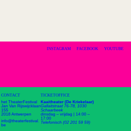
INSTAGRAM
FACEBOOK
YOUTUBE
CONTACT
TICKETOFFICE
het TheaterFestival
Kaaitheater (De Kriekelaar)
Jan Van Rijswijcklaan
Gallaitstraat 76-78, 1030
155
Schaarbeek
2018 Antwerpen
dinsdag – vrijdag | 14:00 –
17:00
info@theaterfestival.
Telefonisch (02 201 59 59)
be