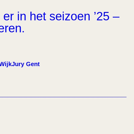
er in het seizoen ’25 –
eren.
WijkJury Gent