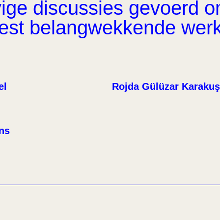
ge discussies gevoerd om 
eest belangwekkende wer
el
Rojda Gülüzar Karakuş
ens