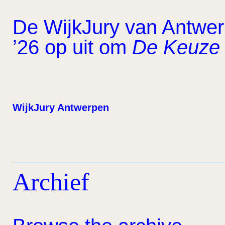
De WijkJury van Antwerp
’26 op uit om
De Keuze 
WijkJury Antwerpen
Archief