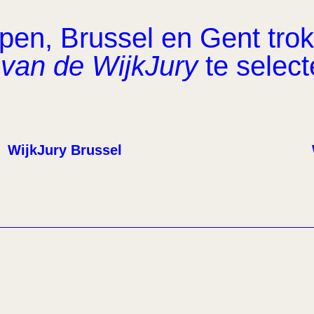
en, Brussel en Gent trok 
van de WijkJury
te select
WijkJury Brussel