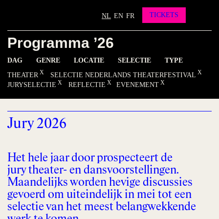
Partners
Vrienden worden?
TICKETS
NL
EN
FR
Contact
Programma ’26
INSTAGRAM
FACEBOOK
YOUTUBE
DAG
GENRE
LOCATIE
SELECTIE
TYPE
THEATER
SELECTIE NEDERLANDS THEATERFESTIVAL
JURYSELECTIE
REFLECTIE
EVENEMENT
Jury 2026
Het hele jaar door prospecteert de
jury theater- en dansvoorstellingen.
Maandelijks worden hevige discussies
gevoerd om uiteindelijk in mei tot een
selectie van het meest belangwekkende