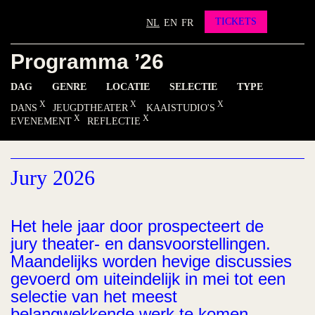
Partners
Vrienden worden?
TICKETS
NL
EN
FR
Contact
Programma ’26
INSTAGRAM
FACEBOOK
YOUTUBE
DAG
GENRE
LOCATIE
SELECTIE
TYPE
DANS
JEUGDTHEATER
KAAISTUDIO'S
EVENEMENT
REFLECTIE
Jury 2026
Het hele jaar door prospecteert de
jury theater- en dansvoorstellingen.
Maandelijks worden hevige discussies
gevoerd om uiteindelijk in mei tot een
selectie van het meest
belangwekkende werk te komen.