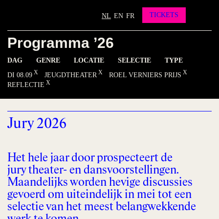
Partners
Vrienden worden?
TICKETS
NL
EN
FR
Contact
Programma ’26
INSTAGRAM
FACEBOOK
YOUTUBE
DAG
GENRE
LOCATIE
SELECTIE
TYPE
DI 08.09
JEUGDTHEATER
ROEL VERNIERS PRIJS
REFLECTIE
Jury 2026
Het hele jaar door prospecteert de
jury theater- en dansvoorstellingen.
Maandelijks worden hevige discussies
gevoerd om uiteindelijk in mei tot een
selectie van het meest belangwekkende