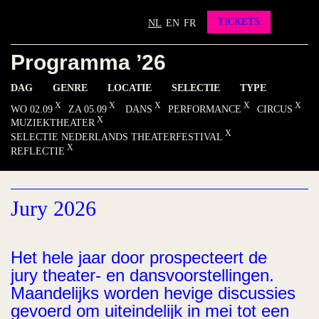
Partners
Vrienden worden?
TICKETS
NL
EN
FR
Contact
Programma ’26
INSTAGRAM
FACEBOOK
YOUTUBE
DAG
GENRE
LOCATIE
SELECTIE
TYPE
WO 02.09
ZA 05.09
DANS
PERFORMANCE
CIRCUS
MUZIEKTHEATER
SELECTIE NEDERLANDS THEATERFESTIVAL
REFLECTIE
Jury 2026
Het hele jaar door prospecteert de
jury theater- en dansvoorstellingen.
Maandelijks worden hevige discussies
gevoerd om uiteindelijk in mei tot een