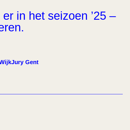
er in het seizoen ’25 –
eren.
WijkJury Gent