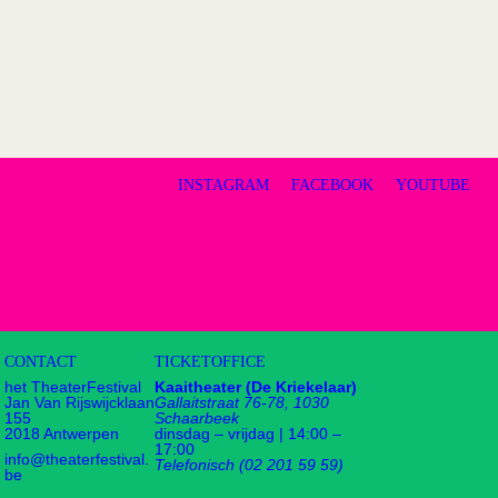
INSTAGRAM
FACEBOOK
YOUTUBE
CONTACT
TICKETOFFICE
het TheaterFestival
Kaaitheater (De Kriekelaar)
Jan Van Rijswijcklaan
Gallaitstraat 76-78, 1030
155
Schaarbeek
2018 Antwerpen
dinsdag – vrijdag | 14:00 –
17:00
info@theaterfestival.
Telefonisch (02 201 59 59)
be