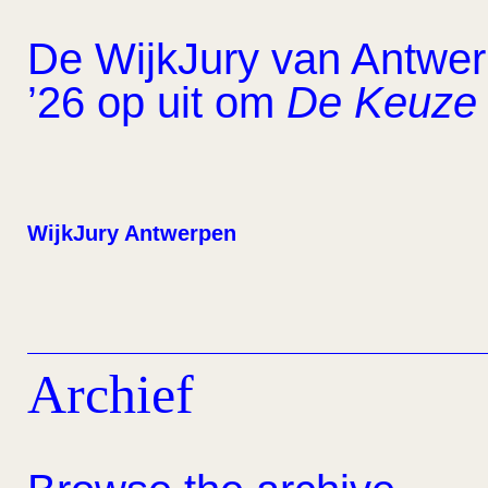
De WijkJury van Antwerp
’26 op uit om
De Keuze 
WijkJury Antwerpen
Archief