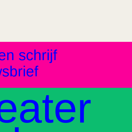
en schrijf
sbrief
eater