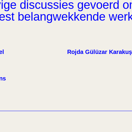
ge discussies gevoerd om 
eest belangwekkende wer
el
Rojda Gülüzar Karakuş
ens