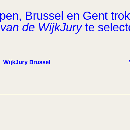
en, Brussel en Gent trok 
van de WijkJury
te select
WijkJury Brussel