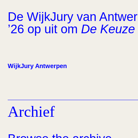
De WijkJury van Antwerp
’26 op uit om
De Keuze 
WijkJury Antwerpen
Archief