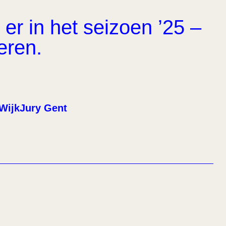
er in het seizoen ’25 –
eren.
WijkJury Gent