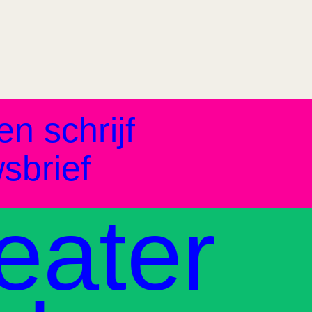
en schrijf
sbrief
eater