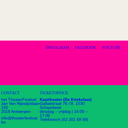
INSTAGRAM
FACEBOOK
YOUTUBE
CONTACT
TICKETOFFICE
het TheaterFestival
Kaaitheater (De Kriekelaar)
Jan Van Rijswijcklaan
Gallaitstraat 76-78, 1030
155
Schaarbeek
2018 Antwerpen
dinsdag – vrijdag | 14:00 –
17:00
info@theaterfestival.
Telefonisch (02 201 59 59)
be