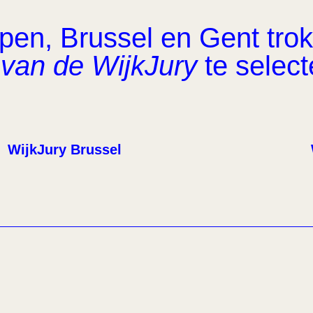
en, Brussel en Gent trok 
van de WijkJury
te select
WijkJury Brussel