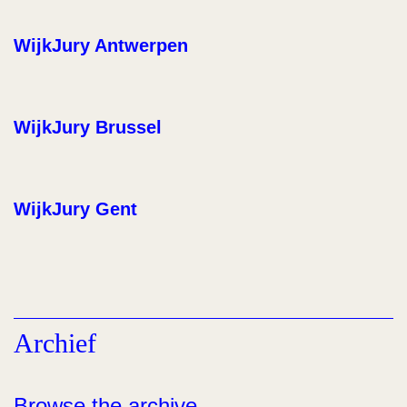
WijkJury Antwerpen
WijkJury Brussel
WijkJury Gent
Archief
Browse the archive