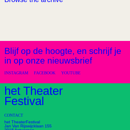
Blijf op de hoogte, en schrijf je
in op onze nieuwsbrief
INSTAGRAM
FACEBOOK
YOUTUBE
het Theater
Festival
CONTACT
het TheaterFestival
Jan Van Rijswijcklaan 155
2018 Antwerpen