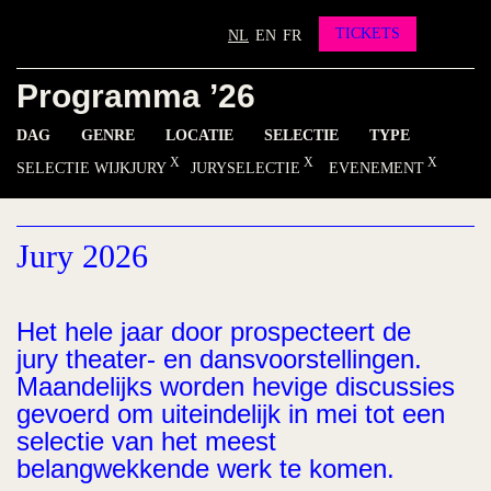
Partners
Vrienden worden?
TICKETS
NL
EN
FR
Contact
Programma ’26
INSTAGRAM
FACEBOOK
YOUTUBE
DAG
GENRE
LOCATIE
SELECTIE
TYPE
SELECTIE WIJKJURY
JURYSELECTIE
EVENEMENT
Jury 2026
Het hele jaar door prospecteert de
jury theater- en dansvoorstellingen.
Maandelijks worden hevige discussies
gevoerd om uiteindelijk in mei tot een
selectie van het meest
belangwekkende werk te komen.