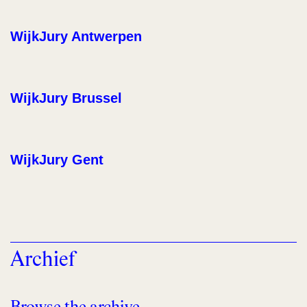
WijkJury Antwerpen
WijkJury Brussel
WijkJury Gent
Archief