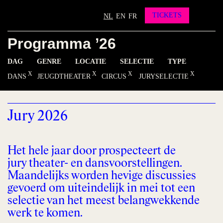
Partners
Vrienden worden?
TICKETS
NL
EN
FR
Contact
Programma ’26
INSTAGRAM
FACEBOOK
YOUTUBE
DAG
GENRE
LOCATIE
SELECTIE
TYPE
DANS
JEUGDTHEATER
CIRCUS
JURYSELECTIE
Jury 2026
Het hele jaar door prospecteert de
jury theater- en dansvoorstellingen.
Maandelijks worden hevige discussies
gevoerd om uiteindelijk in mei tot een
selectie van het meest belangwekkende
werk te komen.