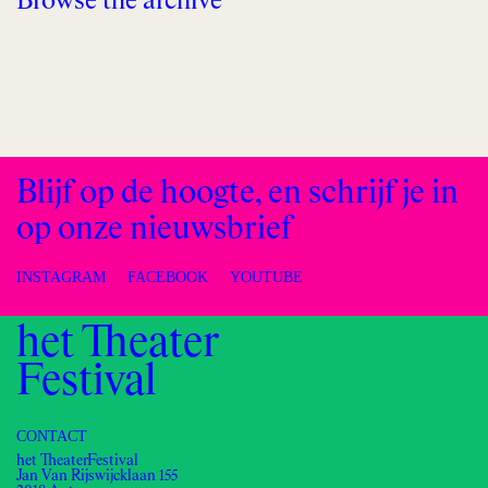
Browse the archive
Blijf op de hoogte, en schrijf je in
op onze nieuwsbrief
INSTAGRAM
FACEBOOK
YOUTUBE
het Theater
Festival
CONTACT
het TheaterFestival
Jan Van Rijswijcklaan 155