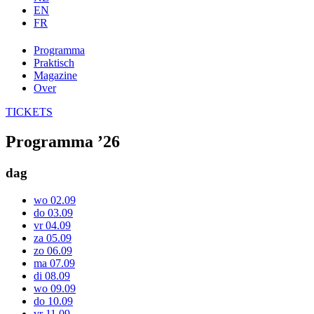
EN
FR
Programma
Praktisch
Magazine
Over
TICKETS
Programma ’26
dag
wo 02.09
do 03.09
vr 04.09
za 05.09
zo 06.09
ma 07.09
di 08.09
wo 09.09
do 10.09
vr 11.09