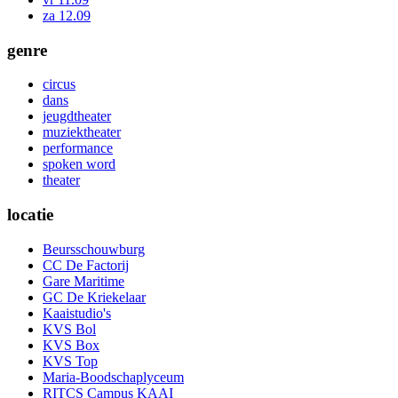
za 12.09
genre
circus
dans
jeugdtheater
muziektheater
performance
spoken word
theater
locatie
Beursschouwburg
CC De Factorij
Gare Maritime
GC De Kriekelaar
Kaaistudio's
KVS Bol
KVS Box
KVS Top
Maria-Boodschaplyceum
RITCS Campus KAAI