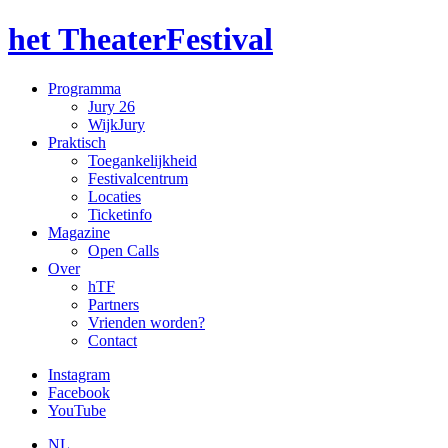
het TheaterFestival
Programma
Jury 26
WijkJury
Praktisch
Toegankelijkheid
Festivalcentrum
Locaties
Ticketinfo
Magazine
Open Calls
Over
hTF
Partners
Vrienden worden?
Contact
Instagram
Facebook
YouTube
NL