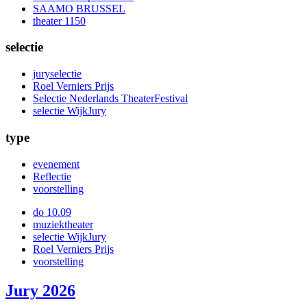
SAAMO BRUSSEL
theater 1150
selectie
juryselectie
Roel Verniers Prijs
Selectie Nederlands TheaterFestival
selectie WijkJury
type
evenement
Reflectie
voorstelling
do 10.09
muziektheater
selectie WijkJury
Roel Verniers Prijs
voorstelling
Jury 2026