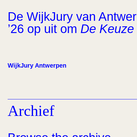
De WijkJury van Antwerp
’26 op uit om
De Keuze 
WijkJury Antwerpen
Archief