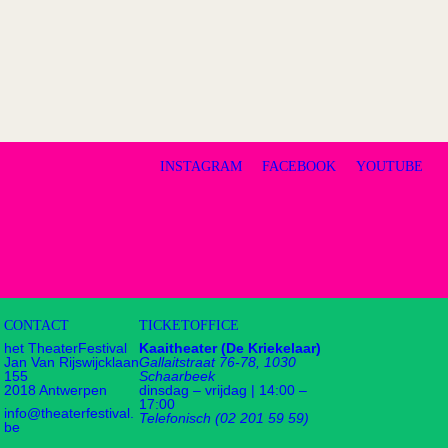
INSTAGRAM
FACEBOOK
YOUTUBE
CONTACT
TICKETOFFICE
het TheaterFestival
Kaaitheater (De Kriekelaar)
Jan Van Rijswijcklaan
Gallaitstraat 76-78, 1030
155
Schaarbeek
2018 Antwerpen
dinsdag – vrijdag | 14:00 –
17:00
info@theaterfestival.
Telefonisch (02 201 59 59)
be