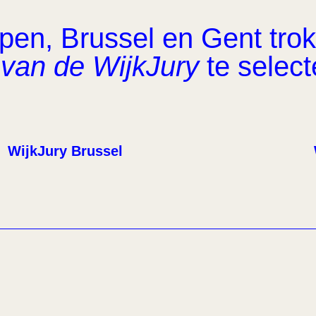
en, Brussel en Gent trok 
van de WijkJury
te select
WijkJury Brussel