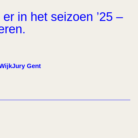
er in het seizoen ’25 –
eren.
WijkJury Gent