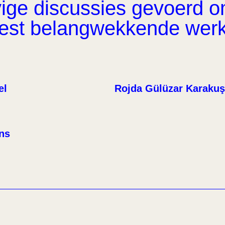
ge discussies gevoerd om 
eest belangwekkende wer
el
Rojda Gülüzar Karakuş
ens