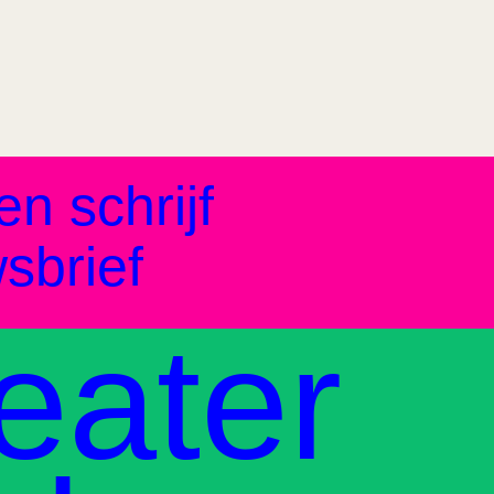
en schrijf
sbrief
eater