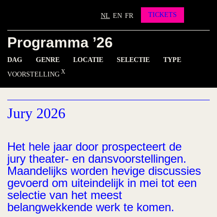
Partners
Vrienden worden?
TICKETS
NL
EN
FR
Contact
Programma ’26
INSTAGRAM
FACEBOOK
YOUTUBE
DAG
GENRE
LOCATIE
SELECTIE
TYPE
VOORSTELLING
Jury 2026
Het hele jaar door prospecteert de
jury theater- en dansvoorstellingen.
Maandelijks worden hevige discussies
gevoerd om uiteindelijk in mei tot een
selectie van het meest
belangwekkende werk te komen.