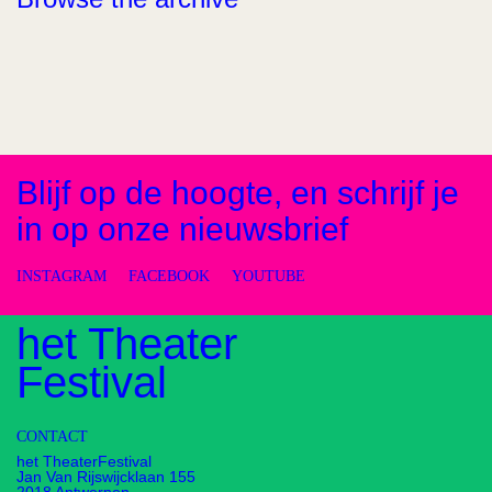
Blijf op de hoogte, en schrijf je
in op onze nieuwsbrief
INSTAGRAM
FACEBOOK
YOUTUBE
het Theater
Festival
CONTACT
het TheaterFestival
Jan Van Rijswijcklaan 155
2018 Antwerpen