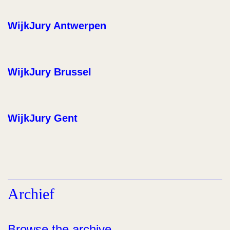
WijkJury Antwerpen
WijkJury Brussel
WijkJury Gent
Archief
Browse the archive