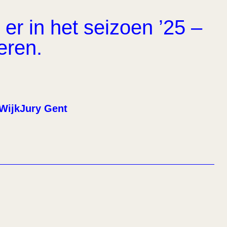
er in het seizoen ’25 –
eren.
WijkJury Gent