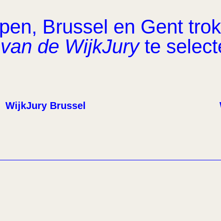
en, Brussel en Gent trok 
van de WijkJury
te select
WijkJury Brussel