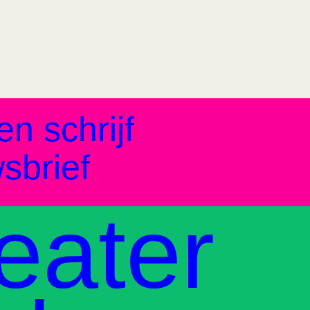
en schrijf
sbrief
eater