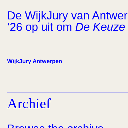
De WijkJury van Antwerp
’26 op uit om
De Keuze 
WijkJury Antwerpen
Archief