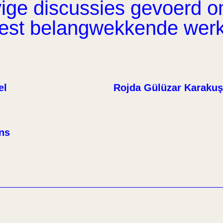
ge discussies gevoerd om 
eest belangwekkende wer
el
Rojda Gülüzar Karakuş
ens