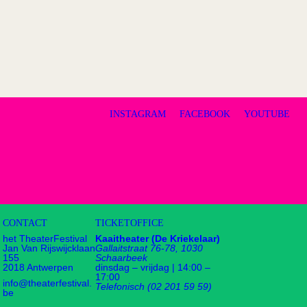
INSTAGRAM
FACEBOOK
YOUTUBE
CONTACT
TICKETOFFICE
het TheaterFestival
Kaaitheater (De Kriekelaar)
Jan Van Rijswijcklaan
Gallaitstraat 76-78, 1030
155
Schaarbeek
2018 Antwerpen
dinsdag – vrijdag | 14:00 –
17:00
info@theaterfestival.
Telefonisch (02 201 59 59)
be