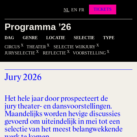
Partners
Vrienden worden?
TICKETS
NL
EN
FR
Contact
Programma ’26
INSTAGRAM
FACEBOOK
YOUTUBE
DAG
GENRE
LOCATIE
SELECTIE
TYPE
CIRCUS
THEATER
SELECTIE WIJKJURY
JURYSELECTIE
REFLECTIE
VOORSTELLING
Jury 2026
Het hele jaar door prospecteert de
jury theater- en dansvoorstellingen.
Maandelijks worden hevige discussies
gevoerd om uiteindelijk in mei tot een
selectie van het meest belangwekkende