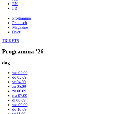
EN
FR
Programma
Praktisch
Magazine
Over
TICKETS
Programma ’26
dag
wo 02.09
do 03.09
vr 04.09
za 05.09
zo 06.09
ma 07.09
di 08.09
wo 09.09
do 10.09
vr 11.09