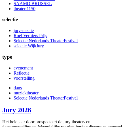
SAAMO BRUSSEL
theater 1150
selectie
juryselectie
Roel Verniers Prijs
Selectie Nederlands TheaterFestival
selectie WijkJury
type
evenement
Reflectie
voorstelling
dans
muziektheater
Selectie Nederlands TheaterFestival
Jury 2026
Het hele jaar door prospecteert de jury theater- en
dansvoorstellingen. Maandelijks worden hevige discussies gevoerd