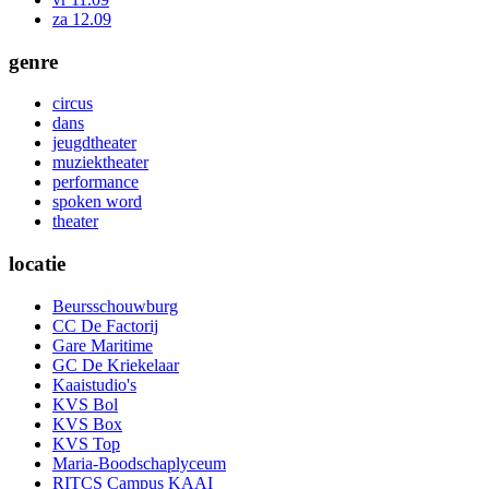
za 12.09
genre
circus
dans
jeugdtheater
muziektheater
performance
spoken word
theater
locatie
Beursschouwburg
CC De Factorij
Gare Maritime
GC De Kriekelaar
Kaaistudio's
KVS Bol
KVS Box
KVS Top
Maria-Boodschaplyceum
RITCS Campus KAAI