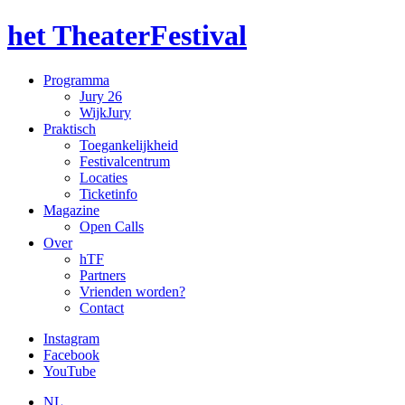
het TheaterFestival
Programma
Jury 26
WijkJury
Praktisch
Toegankelijkheid
Festivalcentrum
Locaties
Ticketinfo
Magazine
Open Calls
Over
hTF
Partners
Vrienden worden?
Contact
Instagram
Facebook
YouTube
NL