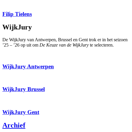
Filip Tielens
WijkJury
De WijkJury van Antwerpen, Brussel en Gent trok er in het seizoen
’25 – ’26 op uit om
De Keuze van de WijkJury
te selecteren.
WijkJury Antwerpen
WijkJury Brussel
WijkJury Gent
Archief