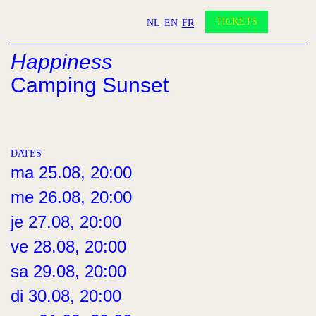
Partenaires
Devenir amis?
TICKETS
NL
EN
FR
Contact
Happiness
INSTAGRAM
FACEBOOK
YOUTUBE
Camping Sunset
DATES
ma 25.08, 20:00
me 26.08, 20:00
je 27.08, 20:00
ve 28.08, 20:00
sa 29.08, 20:00
di 30.08, 20:00