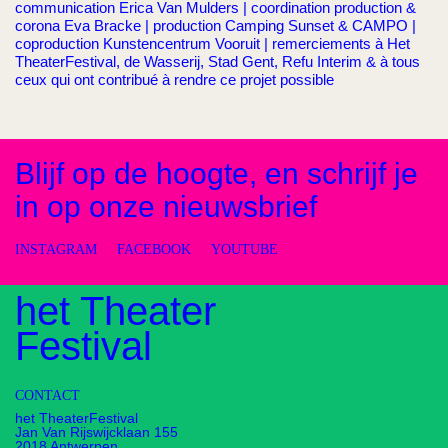
communication Erica Van Mulders | coordination production &
corona Eva Bracke | production Camping Sunset & CAMPO |
coproduction Kunstencentrum Vooruit | remerciements à Het
TheaterFestival, de Wasserij, Stad Gent, Refu Interim & à tous
ceux qui ont contribué à rendre ce projet possible
Blijf op de hoogte, en schrijf je
in op onze nieuwsbrief
INSTAGRAM
FACEBOOK
YOUTUBE
het Theater
Festival
CONTACT
het TheaterFestival
Jan Van Rijswijcklaan 155
2018 Antwerpen