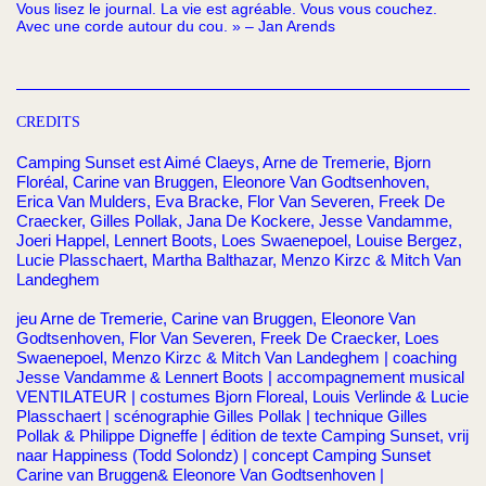
Vous lisez le journal. La vie est agréable. Vous vous couchez.
Avec une corde autour du cou. » – Jan Arends
CREDITS
Camping Sunset est Aimé Claeys, Arne de Tremerie, Bjorn
Floréal, Carine van Bruggen, Eleonore Van Godtsenhoven,
Erica Van Mulders, Eva Bracke, Flor Van Severen, Freek De
Craecker, Gilles Pollak, Jana De Kockere, Jesse Vandamme,
Joeri Happel, Lennert Boots, Loes Swaenepoel, Louise Bergez,
Lucie Plasschaert, Martha Balthazar, Menzo Kirzc & Mitch Van
Landeghem
jeu Arne de Tremerie, Carine van Bruggen, Eleonore Van
Godtsenhoven, Flor Van Severen, Freek De Craecker, Loes
Swaenepoel, Menzo Kirzc & Mitch Van Landeghem | coaching
Jesse Vandamme & Lennert Boots | accompagnement musical
VENTILATEUR | costumes Bjorn Floreal, Louis Verlinde & Lucie
Plasschaert | scénographie Gilles Pollak | technique Gilles
Pollak & Philippe Digneffe | édition de texte Camping Sunset, vrij
naar Happiness (Todd Solondz) | concept Camping Sunset
Carine van Bruggen& Eleonore Van Godtsenhoven |