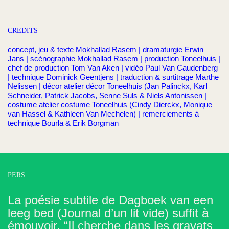
CREDITS
concept, jeu & texte Mokhallad Rasem | dramaturgie Erwin
Jans | scénographie Mokhallad Rasem | production Toneelhuis |
chef de production Tom Van Aken | vidéo Paul Van Caudenberg
| technique Dominick Geentjens | traduction & surtitrage Marthe
Nelissen | décor atelier décor Toneelhuis (Jan Palinckx, Karl
Schneider, Patrick Jacobs, Senne Suls & Niels Antonissen |
costume atelier costume Toneelhuis (Cindy Dierckx, Monique
van Hassel & Kathleen Van Mechelen) | remerciements à
technique Bourla & Erik Borgman
PERS
La poésie subtile de Dagboek van een
leeg bed (Journal d’un lit vide) suffit à
émouvoir. “Il cherche dans les gravats