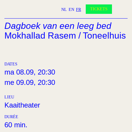
Partenaires
Devenir amis?
TICKETS
NL
EN
FR
Contact
Dagboek van een leeg bed
INSTAGRAM
FACEBOOK
YOUTUBE
Mokhallad Rasem / Toneelhuis
1
/4
DATES
ma 08.09, 20:30
me 09.09, 20:30
LIEU
Kaaitheater
DURÉE
60 min.