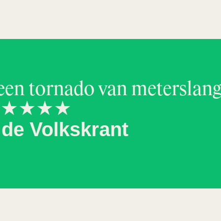
 een tornado van meters­lan
m." ★★★★
de Volkskrant