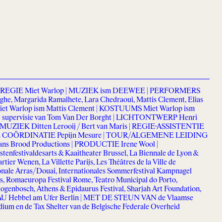
EGIE Miet Warlop | MUZIEK ism DEEWEE | PERFORMERS
ghe, Margarida Ramalhete, Lara Chedraoui, Mattis Clement, Elias
 Warlop ism Mattis Clement | KOSTUUMS Miet Warlop ism
ke supervisie van Tom Van Der Borght | LICHTONTWERP Henri
UZIEK Ditten Lerooij / Bert van Maris | REGIE-ASSISTENTIE
HE COÖRDINATIE Pepijn Mesure | TOUR/ALGEMENE LEIDING
ans Brood Productions | PRODUCTIE Irene Wool |
stivaldesarts & Kaaitheater Brussel, La Biennale de Lyon &
ier Wenen, La Villette Parijs, Les Théâtres de la Ville de
ale Arras/Douai, Internationales Sommerfestival Kampnagel
, Romaeuropa Festival Rome, Teatro Municipal do Porto,
togenbosch, Athens & Epidaurus Festival, Sharjah Art Foundation,
HAU Hebbel am Ufer Berlin | MET DE STEUN VAN de Vlaamse
ium en de Tax Shelter van de Belgische Federale Overheid