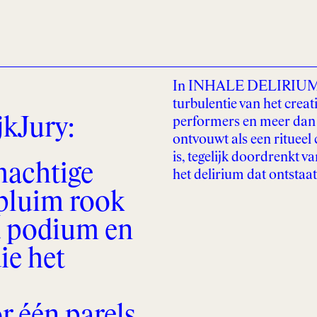
In INHALE DELIRIUM E
turbulentie van het creat
jkJury:
performers en meer dan 4
ontvouwt als een ritueel
is, tegelijk doordrenkt v
machtige
het delirium dat ontstaa
 pluim rook
t podium en
ie het
r één parels