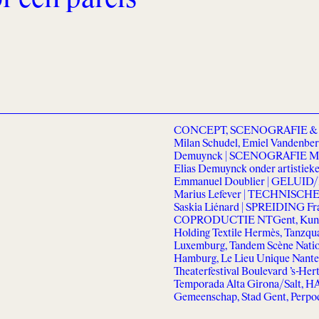
CONCEPT, SCENOGRAFIE & R
Milan Schudel, Emiel Vandenber
Demuynck | SCENOGRAFIE Miet
Elias Demuynck onder artistie
Emmanuel Doublier | GELUID/M
Marius Lefever | TECHNISC
Saskia Liénard | SPREIDING Fr
COPRODUCTIE NTGent, Kunstenfe
Holding Textile Hermès, Tanzquart
Luxemburg, Tandem Scène Nation
Hamburg, Le Lieu Unique Nantes
Theaterfestival Boulevard ’s-Her
Temporada Alta Girona/Salt, 
Gemeenschap, Stad Gent, Perpod